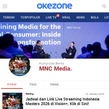
N
TERKINI
TERPOPULER
LIVE TV
VIRAL
NEWS
BOLA
LI
Kumpulan Berita
MNC Media.
Artikel
Foto
Video
19 January 2026
Netting
Jadwal dan Link Live Streaming Indonesia
Masters 2026 di Vision+, Klik di Sini!