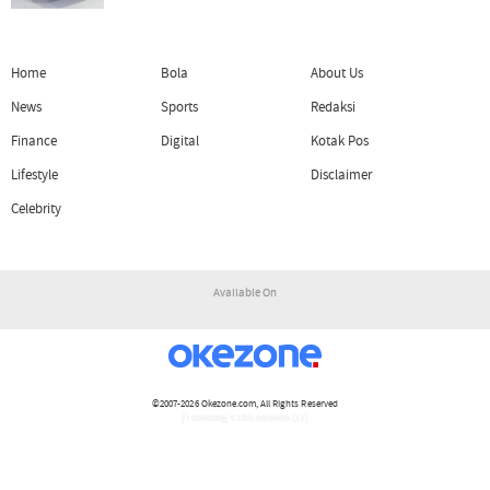
Home
Bola
About Us
News
Sports
Redaksi
Finance
Digital
Kotak Pos
Lifestyle
Disclaimer
Celebrity
Available On
©2007-2026
Okezone.com
, All Rights Reserved
/ rendering 4.1425 seconds [17]