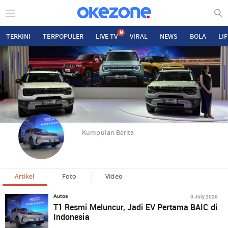
N
TERKINI
TERPOPULER
LIVE TV
VIRAL
NEWS
BOLA
LI
Kumpulan Berita
Artikel
Foto
Video
9 July 2026
Autos
T1 Resmi Meluncur, Jadi EV Pertama BAIC di
Indonesia