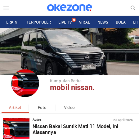
N
TERKINI
TERPOPULER
LIVE TV
VIRAL
NEWS
BOLA
LI
Kumpulan Berita
mobil nissan.
Artikel
Foto
Video
23 April 2026
Autos
Nissan Bakal Suntik Mati 11 Model, Ini
Alasannya