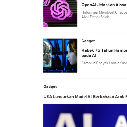
OpenAI Jelaskan Alasan
Halusinasi Membuat Chabot
Akal, Tetapi Salah.
Gadget
Kakek 75 Tahun Hampir 
pada AI
Semakin Banyak Lansia Yang
Gadget
UEA Luncurkan Model AI Berbahasa Arab F