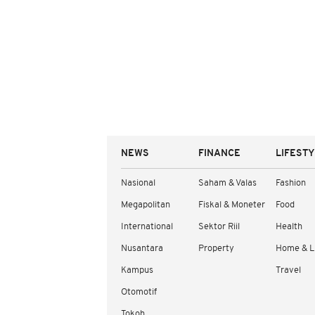
NEWS
FINANCE
LIFEST
Nasional
Saham & Valas
Fashion
Megapolitan
Fiskal & Moneter
Food
International
Sektor Riil
Health
Nusantara
Property
Home & L
Kampus
Travel
Otomotif
Tokoh