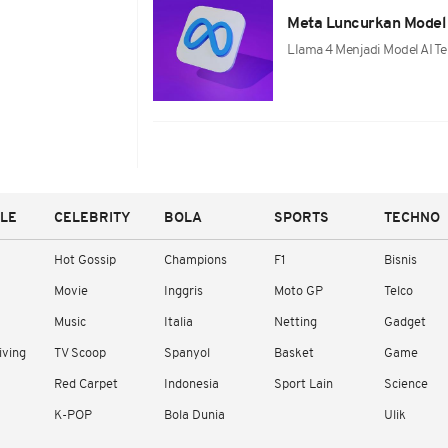
Meta Luncurkan Model 
Llama 4 Menjadi Model AI Te
YLE
CELEBRITY
BOLA
SPORTS
TECHNO
Hot Gossip
Champions
F1
Bisnis
Movie
Inggris
Moto GP
Telco
Music
Italia
Netting
Gadget
iving
TV Scoop
Spanyol
Basket
Game
Red Carpet
Indonesia
Sport Lain
Science
K-POP
Bola Dunia
Ulik