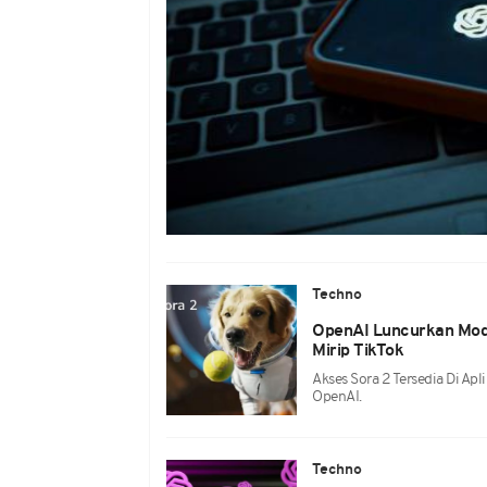
Techno
OpenAI Luncurkan Mode
Mirip TikTok
Akses Sora 2 Tersedia Di Apl
OpenAI.
Techno