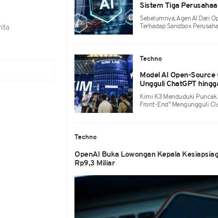
Sistem Tiga Perusahaa
Sebelumnya, Agen AI Dari 
Terhadap Sandbox Perusaha
ita
Techno
Model AI Open-Source 
Ungguli ChatGPT hingg
Kimi K3 Menduduki Puncak
Front-End" Mengungguli Cla
Techno
OpenAI Buka Lowongan Kepala Kesiapsiagaa
Rp9,3 Miliar