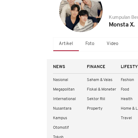
Kumpulan Ber
Monsta X.
Artikel
Foto
Video
NEWS
FINANCE
LIFEST
Nasional
Saham & Valas
Fashion
Megapolitan
Fiskal & Moneter
Food
International
Sektor Riil
Health
Nusantara
Property
Home & L
Kampus
Travel
Otomotif
Tokoh