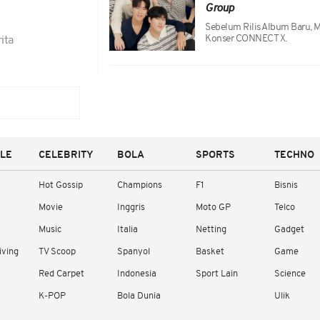
Group
Sebelum Rilis Album Baru
Konser CONNECT X.
ita
YLE
CELEBRITY
BOLA
SPORTS
TECHNO
Hot Gossip
Champions
F1
Bisnis
Movie
Inggris
Moto GP
Telco
Music
Italia
Netting
Gadget
iving
TV Scoop
Spanyol
Basket
Game
Red Carpet
Indonesia
Sport Lain
Science
K-POP
Bola Dunia
Ulik