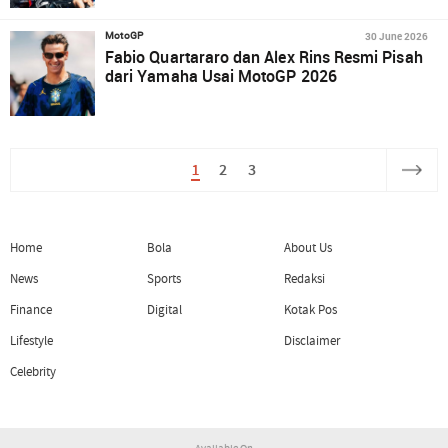
30 June 2026
MotoGP
Fabio Quartararo dan Alex Rins Resmi Pisah
dari Yamaha Usai MotoGP 2026
1
2
3
Home
Bola
About Us
News
Sports
Redaksi
Finance
Digital
Kotak Pos
Lifestyle
Disclaimer
Celebrity