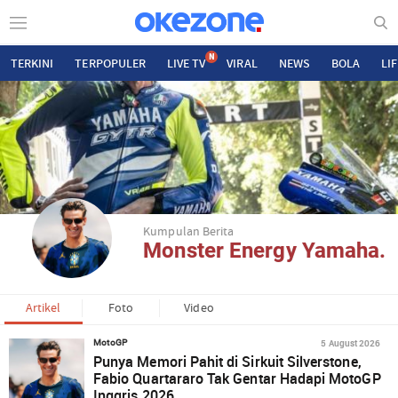
N
TERKINI
TERPOPULER
LIVE TV
VIRAL
NEWS
BOLA
LI
Kumpulan Berita
Monster Energy Yamaha.
Artikel
Foto
Video
5 August 2026
MotoGP
Punya Memori Pahit di Sirkuit Silverstone,
Fabio Quartararo Tak Gentar Hadapi MotoGP
Inggris 2026