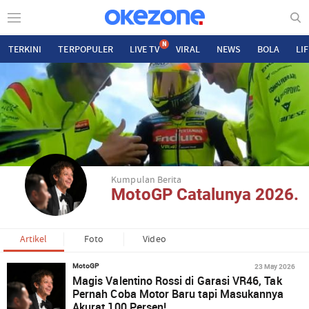
N
TERKINI
TERPOPULER
LIVE TV
VIRAL
NEWS
BOLA
LI
Kumpulan Berita
MotoGP Catalunya 2026.
Artikel
Foto
Video
23 May 2026
MotoGP
Magis Valentino Rossi di Garasi VR46, Tak
Pernah Coba Motor Baru tapi Masukannya
Akurat 100 Persen!