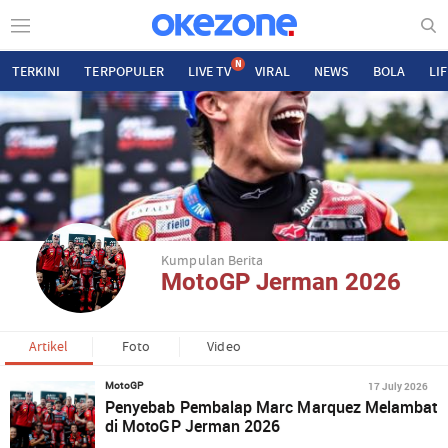
N
TERKINI
TERPOPULER
LIVE TV
VIRAL
NEWS
BOLA
LI
Kumpulan Berita
MotoGP Jerman 2026
Artikel
Foto
Video
17 July 2026
MotoGP
Penyebab Pembalap Marc Marquez Melambat
di MotoGP Jerman 2026