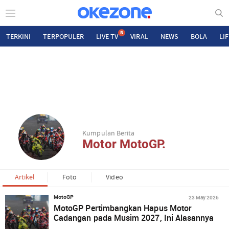
N
TERKINI
TERPOPULER
LIVE TV
VIRAL
NEWS
BOLA
LI
Kumpulan Berita
Motor MotoGP.
Artikel
Foto
Video
23 May 2026
MotoGP
MotoGP Pertimbangkan Hapus Motor
Cadangan pada Musim 2027, Ini Alasannya