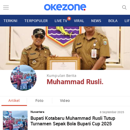
N
TERKINI
TERPOPULER
LIVE TV
VIRAL
NEWS
BOLA
LI
Kumpulan Berita
Muhammad Rusli.
Artikel
Foto
Video
8 September 2025
Nusantara
Bupati Kotabaru Muhammad Rusli Tutup
Turnamen Sepak Bola Bupati Cup 2025