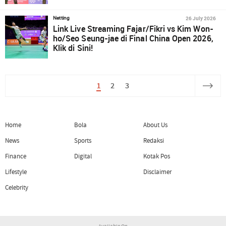
26 July 2026
Netting
Link Live Streaming Fajar/Fikri vs Kim Won-
ho/Seo Seung-jae di Final China Open 2026,
Klik di Sini!
1
2
3
Home
Bola
About Us
News
Sports
Redaksi
Finance
Digital
Kotak Pos
Lifestyle
Disclaimer
Celebrity