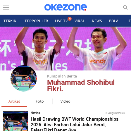
N
TERKINI
TERPOPULER
LIVE TV
VIRAL
NEWS
BOLA
LI
Kumpulan Berita
Muhammad Shohibul
Fikri.
Artikel
Foto
Video
6 August 2026
Netting
Hasil Drawing BWF World Championships
2026: Alwi Farhan Lalui Jalur Berat,
Fajar/Fikri Dapat
Bye