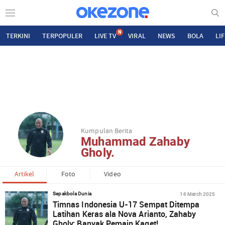
N
TERKINI
TERPOPULER
LIVE TV
VIRAL
NEWS
BOLA
LI
Kumpulan Berita
Muhammad Zahaby
Gholy.
Artikel
Foto
Video
16 March 2025
Sepakbola Dunia
Timnas Indonesia U-17 Sempat Ditempa
Latihan Keras ala Nova Arianto, Zahaby
Gholy: Banyak Pemain Kaget!