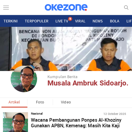
N
TERKINI
TERPOPULER
LIVE TV
VIRAL
NEWS
BOLA
LI
Kumpulan Berita
Musala Ambruk Sidoarjo.
Artikel
Foto
Video
12 October 2025
Nasional
Wacana Pembangunan Ponpes Al-Khoziny
Gunakan APBN, Kemenag: Masih Kita Kaji