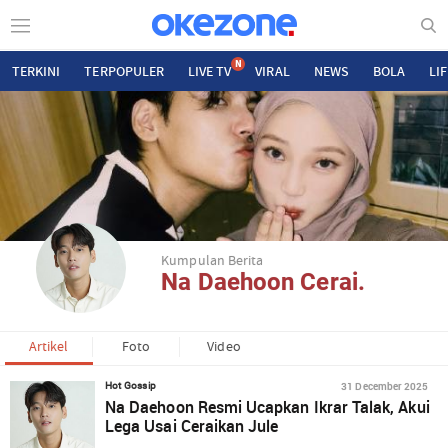
N
TERKINI
TERPOPULER
LIVE TV
VIRAL
NEWS
BOLA
LI
Kumpulan Berita
Na Daehoon Cerai.
Artikel
Foto
Video
31 December 2025
Hot Gossip
Na Daehoon Resmi Ucapkan Ikrar Talak, Akui
Lega Usai Ceraikan Jule