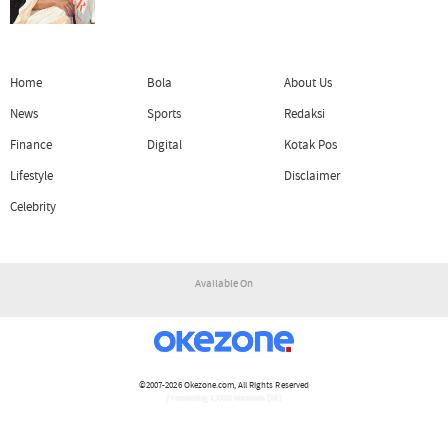
Home
Bola
About Us
News
Sports
Redaksi
Finance
Digital
Kotak Pos
Lifestyle
Disclaimer
Celebrity
Available On
©2007-2026
Okezone.com
, All Rights Reserved
/ rendering 1.1155 seconds [16]