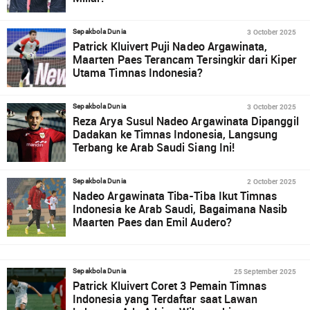
3 October 2025
Sepakbola Dunia
Patrick Kluivert Puji Nadeo Argawinata,
Maarten Paes Terancam Tersingkir dari Kiper
Utama Timnas Indonesia?
3 October 2025
Sepakbola Dunia
Reza Arya Susul Nadeo Argawinata Dipanggil
Dadakan ke Timnas Indonesia, Langsung
Terbang ke Arab Saudi Siang Ini!
2 October 2025
Sepakbola Dunia
Nadeo Argawinata Tiba-Tiba Ikut Timnas
Indonesia ke Arab Saudi, Bagaimana Nasib
Maarten Paes dan Emil Audero?
25 September 2025
Sepakbola Dunia
Patrick Kluivert Coret 3 Pemain Timnas
Indonesia yang Terdaftar saat Lawan