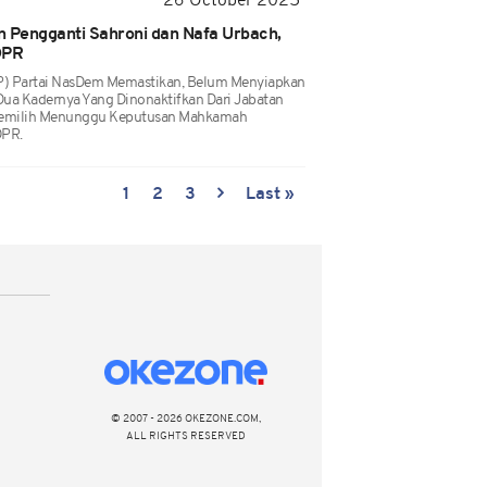
26 October 2025
Pengganti Sahroni dan Nafa Urbach,
DPR
) Partai NasDem Memastikan, Belum Menyiapkan
ua Kadernya Yang Dinonaktifkan Dari Jabatan
emilih Menunggu Keputusan Mahkamah
DPR.
1
2
3
Last »
© 2007 - 2026 OKEZONE.COM,
ALL RIGHTS RESERVED