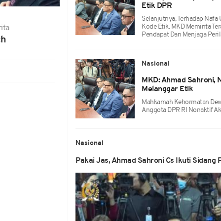
Etik DPR
Selanjutnya, Terhadap Nafa
Kode Etik. MKD Meminta Te
ita
Pendapat Dan Menjaga Peri
ch
Nasional
MKD: Ahmad Sahroni, N
Melanggar Etik
Mahkamah Kehormatan Dewa
Anggota DPR RI Nonaktif Ak
Nasional
Pakai Jas, Ahmad Sahroni Cs Ikuti Sidang 