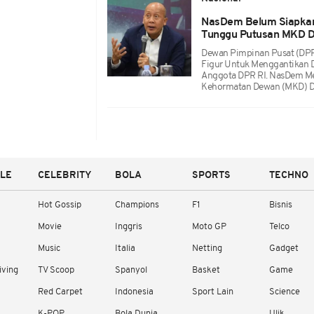
NasDem Belum Siapkan 
Tunggu Putusan MKD 
Dewan Pimpinan Pusat (DPP
Figur Untuk Menggantikan D
Anggota DPR RI. NasDem M
Kehormatan Dewan (MKD) 
YLE
CELEBRITY
BOLA
SPORTS
TECHNO
Hot Gossip
Champions
F1
Bisnis
Movie
Inggris
Moto GP
Telco
Music
Italia
Netting
Gadget
iving
TV Scoop
Spanyol
Basket
Game
Red Carpet
Indonesia
Sport Lain
Science
K-POP
Bola Dunia
Ulik