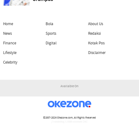
Home
Bola
About Us
News
Sports
Redaksi
Finance
Digital
Kotak Pos
Lifestyle
Disclaimer
Celebrity
Available On
©2007-2026
Okezone.com
, All Rights Reserved
/ rendering 1.1088 seconds [16]