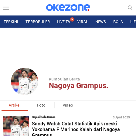
N
TERKINI
TERPOPULER
LIVE TV
VIRAL
NEWS
BOLA
LI
Kumpulan Berita
Nagoya Grampus.
Artikel
Foto
Video
3 April 2025
Sepakbola Dunia
Sandy Walsh Catat Statistik Apik meski
Yokohama F Marinos Kalah dari Nagoya
Grampus