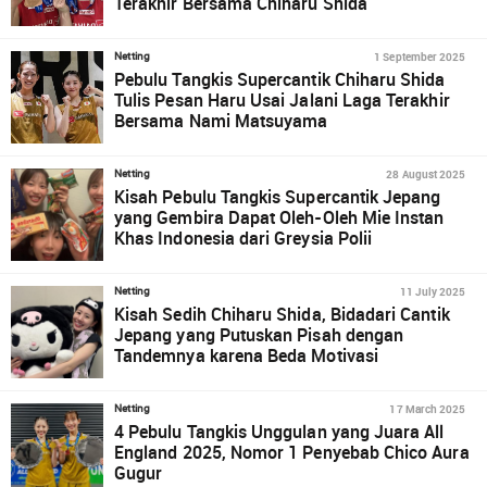
Terakhir Bersama Chiharu Shida
1 September 2025
Netting
Pebulu Tangkis Supercantik Chiharu Shida
Tulis Pesan Haru Usai Jalani Laga Terakhir
Bersama Nami Matsuyama
28 August 2025
Netting
Kisah Pebulu Tangkis Supercantik Jepang
yang Gembira Dapat Oleh-Oleh Mie Instan
Khas Indonesia dari Greysia Polii
11 July 2025
Netting
Kisah Sedih Chiharu Shida, Bidadari Cantik
Jepang yang Putuskan Pisah dengan
Tandemnya karena Beda Motivasi
17 March 2025
Netting
4 Pebulu Tangkis Unggulan yang Juara All
England 2025, Nomor 1 Penyebab Chico Aura
Gugur