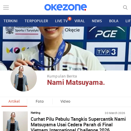
N
TERKINI
TERPOPULER
LIVE TV
VIRAL
NEWS
BOLA
LI
Kumpulan Berita
Nami Matsuyama.
Artikel
Foto
Video
30 March 2026
Netting
Curhat Pilu Pebulu Tangkis Supercantik Nami
Matsuyama Usai Cedera Parah di Final
Vietnam International Challenge 2026