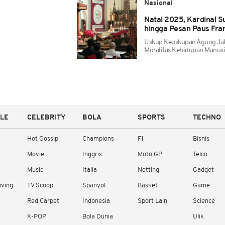
Nasional
Natal 2025, Kardinal S
hingga Pesan Paus Fra
Uskup Keuskupan Agung Jak
Moralitas Kehidupan Manusia
YLE
CELEBRITY
BOLA
SPORTS
TECHNO
Hot Gossip
Champions
F1
Bisnis
Movie
Inggris
Moto GP
Telco
Music
Italia
Netting
Gadget
iving
TV Scoop
Spanyol
Basket
Game
Red Carpet
Indonesia
Sport Lain
Science
K-POP
Bola Dunia
Ulik