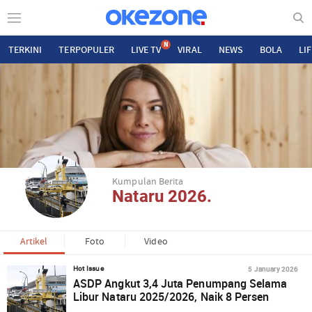
N
TERKINI
TERPOPULER
LIVE TV
VIRAL
NEWS
BOLA
LI
Kumpulan Berita
Nataru 2026.
Artikel
Foto
Video
5 January 2026
Hot Issue
ASDP Angkut 3,4 Juta Penumpang Selama
Libur Nataru 2025/2026, Naik 8 Persen