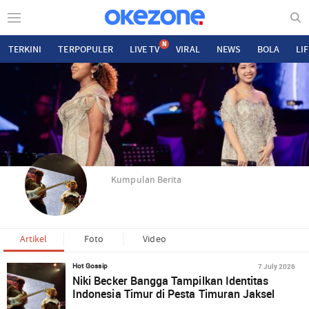
N
TERKINI
TERPOPULER
LIVE TV
VIRAL
NEWS
BOLA
LI
Kumpulan Berita
Artikel
Foto
Video
7 July 2026
Hot Gossip
Niki Becker Bangga Tampilkan Identitas
Indonesia Timur di Pesta Timuran Jaksel