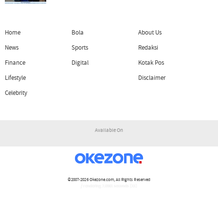
Home
Bola
About Us
News
Sports
Redaksi
Finance
Digital
Kotak Pos
Lifestyle
Disclaimer
Celebrity
Available On
©2007-2026
Okezone.com
, All Rights Reserved
/ rendering 2.0961 seconds [15]