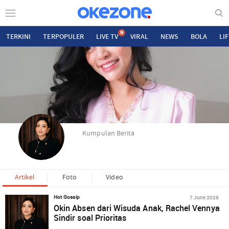
N
TERKINI
TERPOPULER
LIVE TV
VIRAL
NEWS
BOLA
LI
Kumpulan Berita
Artikel
Foto
Video
7 June 2026
Hot Gossip
Okin Absen dari Wisuda Anak, Rachel Vennya
Sindir soal Prioritas