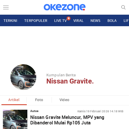
N
TERKINI
TERPOPULER
LIVE TV
VIRAL
NEWS
BOLA
LI
Kumpulan Berita
Nissan Gravite.
Artikel
Foto
Video
Kamis 19 Februari 2026 14:18 WIB
Autos
Nissan Gravite Meluncur, MPV yang
Dibanderol Mulai Rp105 Juta