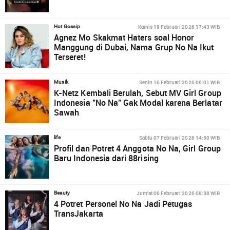
Kamis 19 Februari 2026 17:43 WIB
Hot Gossip
Agnez Mo Skakmat Haters soal Honor
Manggung di Dubai, Nama Grup No Na Ikut
Terseret!
Senin 16 Februari 2026 06:01 WIB
Musik
K-Netz Kembali Berulah, Sebut MV Girl Group
Indonesia "No Na" Gak Modal karena Berlatar
Sawah
Sabtu 07 Februari 2026 14:50 WIB
life
Profil dan Potret 4 Anggota No Na, Girl Group
Baru Indonesia dari 88rising
Jum'at 06 Februari 2026 08:38 WIB
Beauty
4 Potret Personel No Na Jadi Petugas
TransJakarta