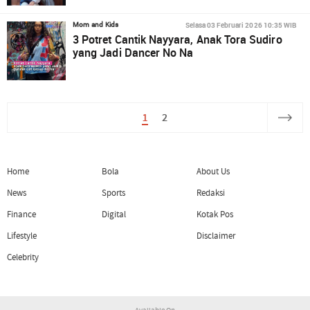
Selasa 03 Februari 2026 10:35 WIB
Mom and Kids
3 Potret Cantik Nayyara, Anak Tora Sudiro
yang Jadi Dancer No Na
1
2
Home
Bola
About Us
News
Sports
Redaksi
Finance
Digital
Kotak Pos
Lifestyle
Disclaimer
Celebrity