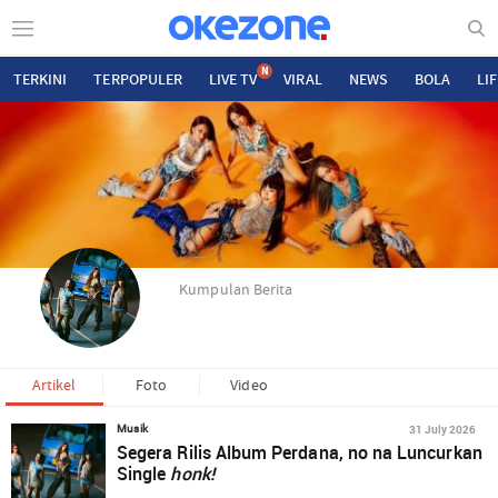
N
TERKINI
TERPOPULER
LIVE TV
VIRAL
NEWS
BOLA
LI
Kumpulan Berita
Artikel
Foto
Video
31 July 2026
Musik
Segera Rilis Album Perdana, no na Luncurkan
Single
honk!