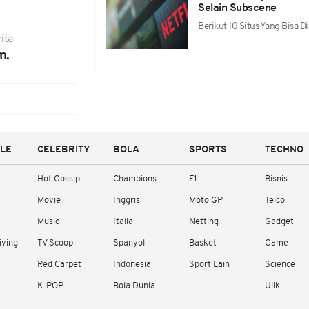
Selain Subscene
Berikut 10 Situs Yang Bisa 
ita
m.
YLE
CELEBRITY
BOLA
SPORTS
TECHNO
Hot Gossip
Champions
F1
Bisnis
Movie
Inggris
Moto GP
Telco
Music
Italia
Netting
Gadget
iving
TV Scoop
Spanyol
Basket
Game
Red Carpet
Indonesia
Sport Lain
Science
K-POP
Bola Dunia
Ulik