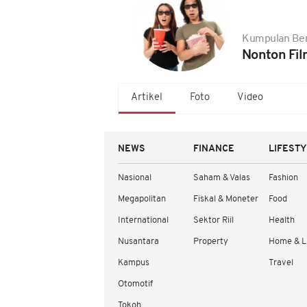
Kumpulan Ber
Nonton Fil
Artikel
Foto
Video
NEWS
FINANCE
LIFEST
Nasional
Saham & Valas
Fashion
Megapolitan
Fiskal & Moneter
Food
International
Sektor Riil
Health
Nusantara
Property
Home & L
Kampus
Travel
Otomotif
Tokoh