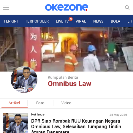
N
TERKINI
TERPOPULER
LIVE TV
VIRAL
NEWS
BOLA
LI
Kumpulan Berita
Omnibus Law
Artikel
Foto
Video
25 May 2026
Hot Issue
DPR Siap Rombak RUU Keuangan Negara
Omnibus Law, Selesaikan Tumpang Tindih
Aturan Danantara