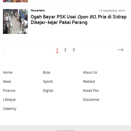
19 September 2024
Nusantara
Ogah Bayar PSK Usai
Open BO
, Pria di Sidrap
Dikejar-kejar Pakai Parang
1
2
3
Home
Bola
About Us
News
Sports
Redaksi
Finance
Digital
Kotak Pos
Lifestyle
Disclaimer
Celebrity