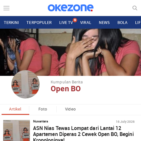
N
TERKINI
TERPOPULER
LIVE TV
VIRAL
NEWS
BOLA
LI
Kumpulan Berita
Open BO
Artikel
Foto
Video
16 July 2026
Nusantara
ASN Nias Tewas Lompat dari Lantai 12
Apartemen Diperas 2 Cewek Open BO, Begini
Kronologinya!