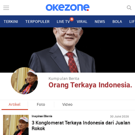
N
TERKINI
TERPOPULER
LIVE TV
VIRAL
NEWS
BOLA
LI
Kumpulan Berita
Orang Terkaya Indonesia.
Artikel
Foto
Video
30 June 2026
Inspirasi Bisnis
3 Konglomerat Terkaya Indonesia dari Jualan
Rokok