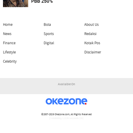
PBB 250%
Home
Bola
About Us
News
Sports
Redaksi
Finance
Digital
Kotak Pos
Lifestyle
Disclaimer
Celebrity
Available On
©2007-2026
Okezone.com
, All Rights Reserved
/ rendering 1.1135 seconds [16]