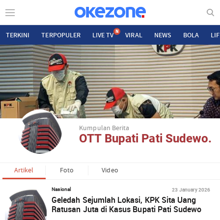
N
TERKINI
TERPOPULER
LIVE TV
VIRAL
NEWS
BOLA
LI
Kumpulan Berita
OTT Bupati Pati Sudewo.
Artikel
Foto
Video
23 January 2026
Nasional
Geledah Sejumlah Lokasi, KPK Sita Uang
Ratusan Juta di Kasus Bupati Pati Sudewo