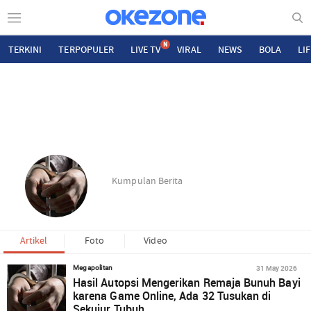
N
TERKINI
TERPOPULER
LIVE TV
VIRAL
NEWS
BOLA
LI
Kumpulan Berita
Artikel
Foto
Video
31 May 2026
Megapolitan
Hasil Autopsi Mengerikan Remaja Bunuh Bayi
karena Game Online, Ada 32 Tusukan di
Sekujur Tubuh