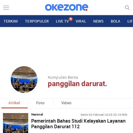
N
TERKINI
TERPOPULER
LIVE TV
VIRAL
NEWS
BOLA
LI
Kumpulan Berita
panggilan darurat.
Artikel
Foto
Video
Senin 02 Februari 2026 20:18 WIB
Nasional
Pemerintah Bahas Studi Kelayakan Layanan
Panggilan Darurat 112