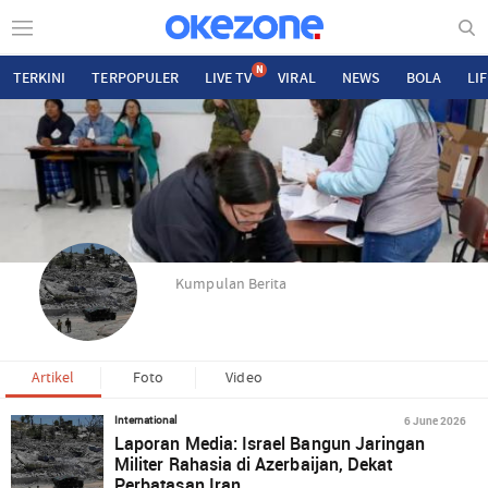
N
TERKINI
TERPOPULER
LIVE TV
VIRAL
NEWS
BOLA
LI
Kumpulan Berita
Artikel
Foto
Video
6 June 2026
International
Laporan Media: Israel Bangun Jaringan
Militer Rahasia di Azerbaijan, Dekat
Perbatasan Iran