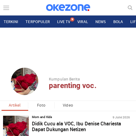
N
TERKINI
TERPOPULER
LIVE TV
VIRAL
NEWS
BOLA
LI
Kumpulan Berita
parenting voc.
Artikel
Foto
Video
9 June 2026
Mom and Kids
Didik Cucu ala VOC, Ibu Denise Chariesta
Dapat Dukungan Netizen