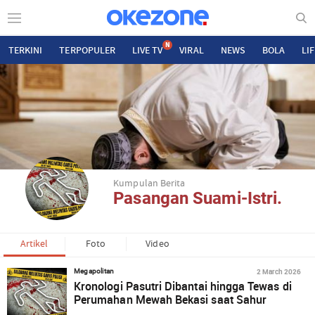
N
TERKINI
TERPOPULER
LIVE TV
VIRAL
NEWS
BOLA
LI
Kumpulan Berita
Pasangan Suami-Istri.
Artikel
Foto
Video
2 March 2026
Megapolitan
Kronologi Pasutri Dibantai hingga Tewas di
Perumahan Mewah Bekasi saat Sahur