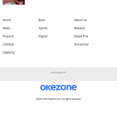
Home
Bola
About Us
News
Sports
Redaksi
Finance
Digital
Kotak Pos
Lifestyle
Disclaimer
Celebrity
Available On
©2007-2026
Okezone.com
, All Rights Reserved
/ rendering 3.0707 seconds [17]