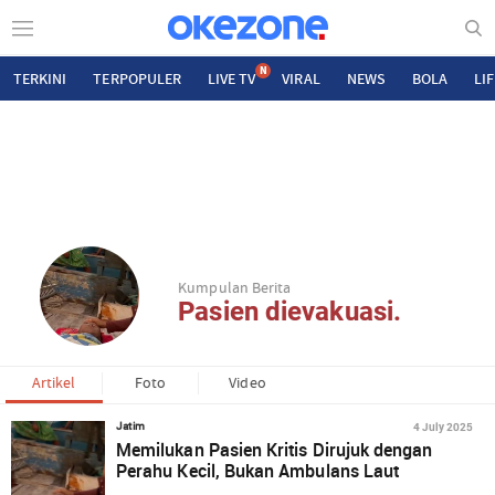
N
TERKINI
TERPOPULER
LIVE TV
VIRAL
NEWS
BOLA
LI
Kumpulan Berita
Pasien dievakuasi.
Artikel
Foto
Video
4 July 2025
Jatim
Memilukan Pasien Kritis Dirujuk dengan
Perahu Kecil, Bukan Ambulans Laut