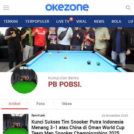
N
TERKINI
TERPOPULER
LIVE TV
VIRAL
NEWS
BOLA
LI
Kumpulan Berita
PB POBSI.
Artikel
Foto
Video
20 November 2025
Sport Lain
Kunci Sukses Tim Snooker Putra Indonesia
Menang 3-1 atas China di Oman World Cup
Team Men Snooker Championships 2025