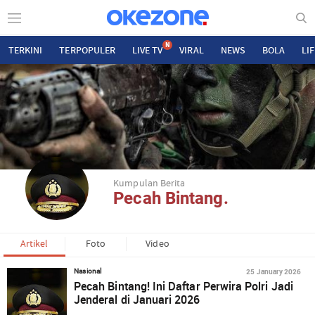
N
TERKINI
TERPOPULER
LIVE TV
VIRAL
NEWS
BOLA
LI
Kumpulan Berita
Pecah Bintang.
Artikel
Foto
Video
25 January 2026
Nasional
Pecah Bintang! Ini Daftar Perwira Polri Jadi
Jenderal di Januari 2026