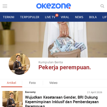
N
TERKINI
TERPOPULER
LIVE TV
VIRAL
NEWS
BOLA
LI
Kumpulan Berita
Pekerja perempuan.
Artikel
Foto
Video
21 April 2026
Economy
Wujudkan Kesetaraan Gender, BRI Dukung
Kepemimpinan Inklusif dan Pemberdayaan
Perempuan