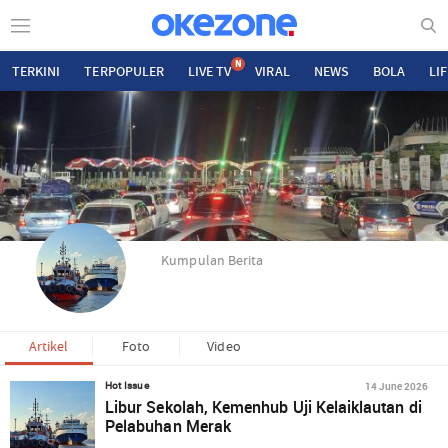
N
TERKINI
TERPOPULER
LIVE TV
VIRAL
NEWS
BOLA
LI
Kumpulan Berita
Artikel
Foto
Video
14 June 2026
Hot Issue
Libur Sekolah, Kemenhub Uji Kelaiklautan di
Pelabuhan Merak