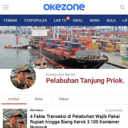
N
TERKINI
TERPOPULER
LIVE TV
VIRAL
NEWS
BOLA
LI
Kumpulan Berita
Pelabuhan Tanjung Priok.
Artikel
Foto
Video
8 June 2026
Hot Issue
4 Fakta Transaksi di Pelabuhan Wajib Pakai
Rupiah hingga Biang Kerok 3.100 Kontainer
Numpuk