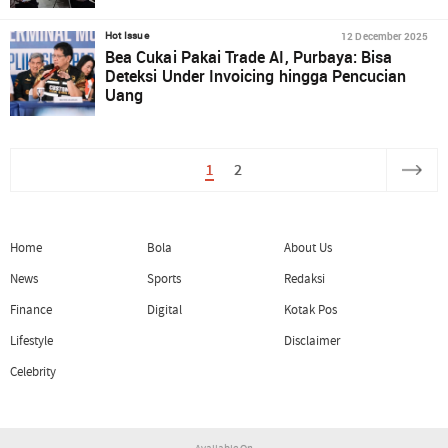
12 December 2025
Hot Issue
Bea Cukai Pakai Trade AI, Purbaya: Bisa
Deteksi Under Invoicing hingga Pencucian
Uang
1
2
Home
Bola
About Us
News
Sports
Redaksi
Finance
Digital
Kotak Pos
Lifestyle
Disclaimer
Celebrity