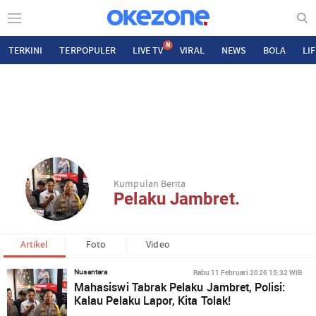
N
TERKINI
TERPOPULER
LIVE TV
VIRAL
NEWS
BOLA
LI
Kumpulan Berita
Pelaku Jambret.
Artikel
Foto
Video
Rabu 11 Februari 2026 15:32 WIB
Nusantara
Mahasiswi Tabrak Pelaku Jambret, Polisi:
Kalau Pelaku Lapor, Kita Tolak!