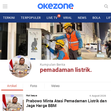
N
TERKINI
TERPOPULER
LIVE TV
VIRAL
NEWS
BOLA
LI
Kumpulan Berita
pemadaman listrik.
Artikel
Foto
Video
4 August 2026
Hot Issue
Prabowo Minta Atasi Pemadaman Listrik dan
Jaga Harga BBM