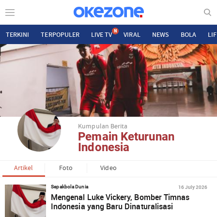
N
TERKINI
TERPOPULER
LIVE TV
VIRAL
NEWS
BOLA
LI
Kumpulan Berita
Pemain Keturunan
Indonesia
Artikel
Foto
Video
16 July 2026
Sepakbola Dunia
Mengenal Luke Vickery, Bomber Timnas
Indonesia yang Baru Dinaturalisasi