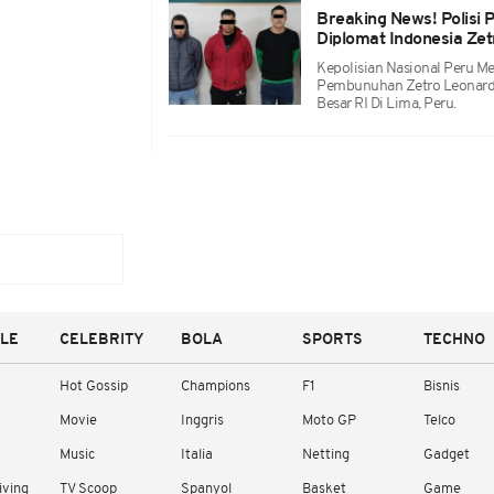
Breaking News! Polisi
Diplomat Indonesia Zet
Kepolisian Nasional Peru M
Pembunuhan Zetro Leonardo
Besar RI Di Lima, Peru.
YLE
CELEBRITY
BOLA
SPORTS
TECHNO
Hot Gossip
Champions
F1
Bisnis
Movie
Inggris
Moto GP
Telco
Music
Italia
Netting
Gadget
iving
TV Scoop
Spanyol
Basket
Game