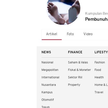
Kumpulan Ber
Pembunuha
Artikel
Foto
Video
NEWS
FINANCE
LIFEST
Nasional
Saham & Valas
Fashion
Megapolitan
Fiskal & Moneter
Food
International
Sektor Riil
Health
Nusantara
Property
Home & L
Kampus
Travel
Otomotif
Tokoh