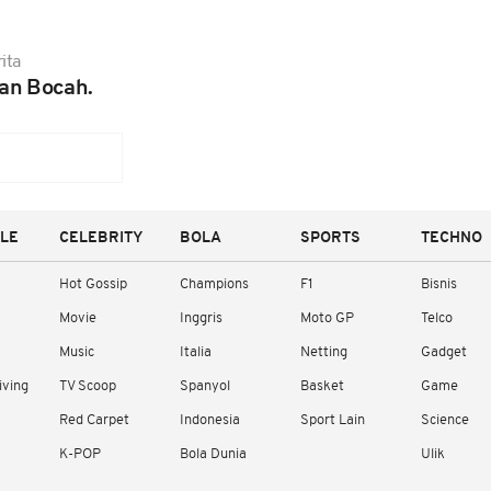
ita
n Bocah.
YLE
CELEBRITY
BOLA
SPORTS
TECHNO
Hot Gossip
Champions
F1
Bisnis
Movie
Inggris
Moto GP
Telco
Music
Italia
Netting
Gadget
iving
TV Scoop
Spanyol
Basket
Game
Red Carpet
Indonesia
Sport Lain
Science
K-POP
Bola Dunia
Ulik