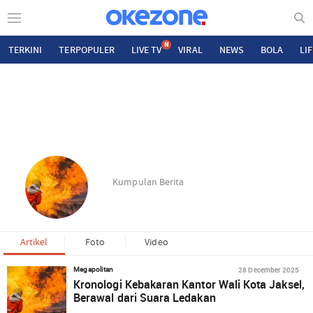
N
TERKINI
TERPOPULER
LIVE TV
VIRAL
NEWS
BOLA
LI
Kumpulan Berita
Artikel
Foto
Video
28 December 2025
Megapolitan
Kronologi Kebakaran Kantor Wali Kota Jaksel,
Berawal dari Suara Ledakan