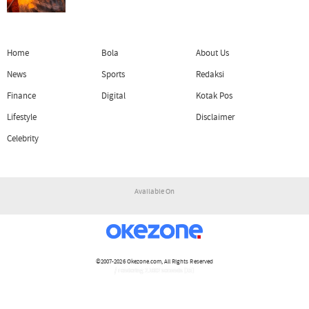
Home
Bola
About Us
News
Sports
Redaksi
Finance
Digital
Kotak Pos
Lifestyle
Disclaimer
Celebrity
Available On
©2007-2026
Okezone.com
, All Rights Reserved
/ rendering 2.1002 seconds [15]