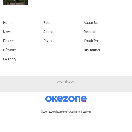
Home
Bola
About Us
News
Sports
Redaksi
Finance
Digital
Kotak Pos
Lifestyle
Disclaimer
Celebrity
Available On
©2007-2026
Okezone.com
, All Rights Reserved
/ rendering 2.0845 seconds [10]