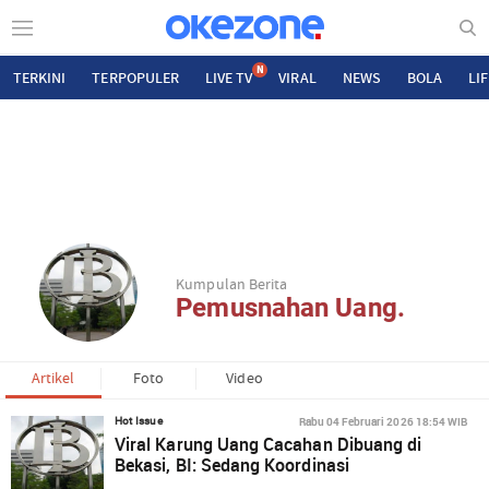
N
TERKINI
TERPOPULER
LIVE TV
VIRAL
NEWS
BOLA
LI
Kumpulan Berita
Pemusnahan Uang.
Artikel
Foto
Video
Rabu 04 Februari 2026 18:54 WIB
Hot Issue
Viral Karung Uang Cacahan Dibuang di
Bekasi, BI: Sedang Koordinasi