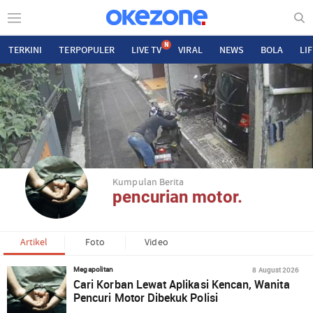
N
TERKINI
TERPOPULER
LIVE TV
VIRAL
NEWS
BOLA
LI
Kumpulan Berita
pencurian motor.
Artikel
Foto
Video
8 August 2026
Megapolitan
Cari Korban Lewat Aplikasi Kencan, Wanita
Pencuri Motor Dibekuk Polisi