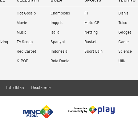
YLE
CELEBRITY
BOLA
SPORTS
TECHNO
Hot Gossip
Champions
F1
Bisnis
Movie
Inggris
Moto GP
Telco
Music
Italia
Netting
Gadget
iving
TV Scoop
Spanyol
Basket
Game
Red Carpet
Indonesia
Sport Lain
Science
K-POP
Bola Dunia
Ulik
Info Iklan
Disclaimer
/ rendering in 2.1072 seconds [15]