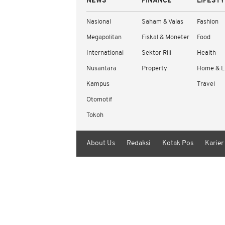
NEWS
FINANCE
LIFEST
Nasional
Saham & Valas
Fashion
Megapolitan
Fiskal & Moneter
Food
International
Sektor Riil
Health
Nusantara
Property
Home & L
Kampus
Travel
Otomotif
Tokoh
About Us
Redaksi
Kotak Pos
Karier