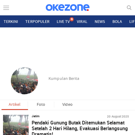
N
TERKINI
TERPOPULER
LIVE TV
VIRAL
NEWS
BOLA
LI
Kumpulan Berita
Artikel
Foto
Video
20 August 2025
Jatim
Pendaki Gunung Butak Ditemukan Selamat
Setelah 2 Hari Hilang, Evakuasi Berlangsung
Dramatis!