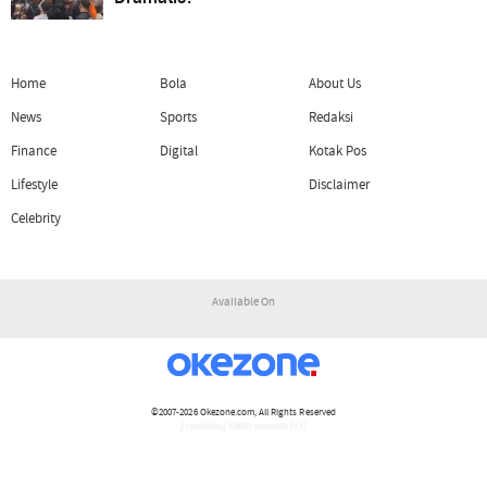
Home
Bola
About Us
News
Sports
Redaksi
Finance
Digital
Kotak Pos
Lifestyle
Disclaimer
Celebrity
Available On
©2007-2026
Okezone.com
, All Rights Reserved
/ rendering 3.0607 seconds [17]